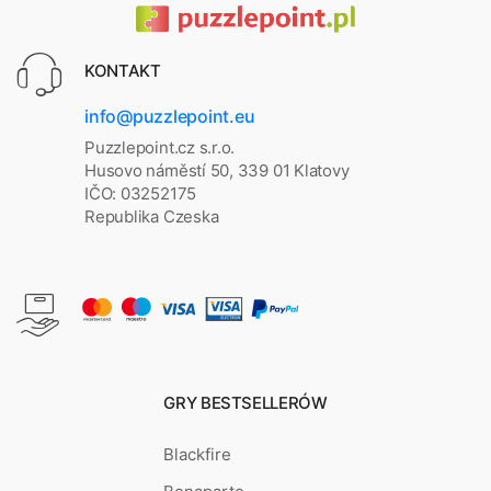
KONTAKT
info@puzzlepoint.eu
Puzzlepoint.cz s.r.o.
Husovo náměstí 50, 339 01 Klatovy
IČO: 03252175
Republika Czeska
GRY BESTSELLERÓW
Blackfire