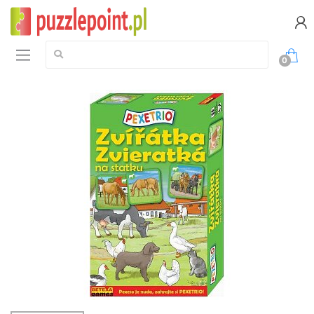
Szukaj:
0