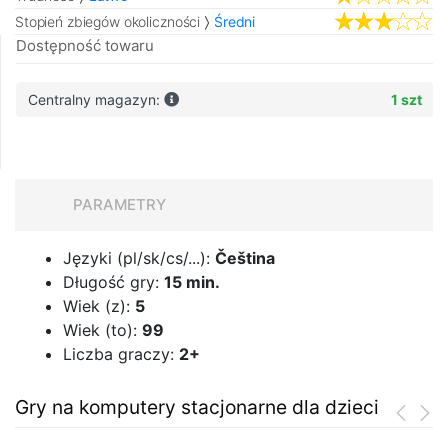
Stopień zbiegów okoliczności
Średni
Dostępność towaru
Centralny magazyn:
1 szt
PARAMETRY
Języki (pl/sk/cs/...):
Čeština
Długość gry:
15 min.
Wiek (z):
5
Wiek (to):
99
Liczba graczy:
2+
Gry na komputery stacjonarne dla dzieci