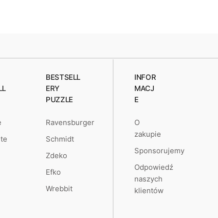
BESTSELL
INFOR
LL
ERY
MACJ
PUZZLE
E
O
e
Ravensburger
zakupie
te
Schmidt
Sponsorujemy
Zdeko
Odpowiedź
Efko
naszych
Wrebbit
klientów