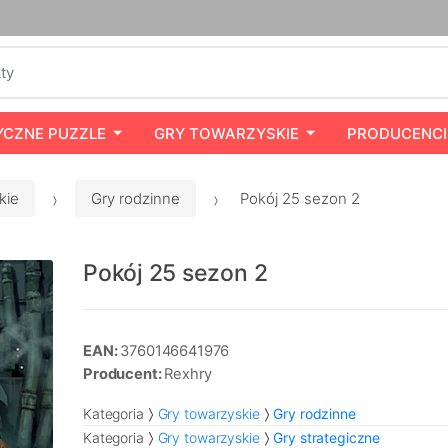
YCZNE PUZZLE
GRY TOWARZYSKIE
PRODUCENCI
kie
Gry rodzinne
Pokój 25 sezon 2
Pokój 25 sezon 2
EAN:
3760146641976
Producent:
Rexhry
Kategoria
Gry towarzyskie
Gry rodzinne
Kategoria
Gry towarzyskie
Gry strategiczne