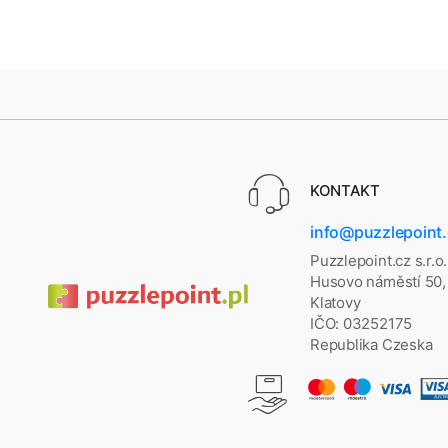
KONTAKT
info@puzzlepoint
Puzzlepoint.cz s.r.o.
Husovo náměstí 50,
Klatovy
IČO: 03252175
Republika Czeska