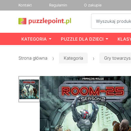
Kontakt
Regulamin
O zakupie
Szukaj
KATEGORIA
PUZZLE DLA DZIECI
KLAS
Strona główna
Kategoria
Gry towarzys