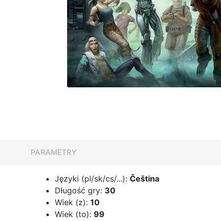
PARAMETRY
Języki (pl/sk/cs/...):
Čeština
Długość gry:
30
Wiek (z):
10
Wiek (to):
99